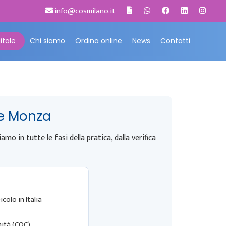
info@cosmilano.it
itale
Chi siamo
Ordina online
News
Contatti
 e Monza
mo in tutte le fasi della pratica, dalla verifica
colo in Italia
mità (COC)