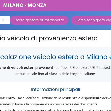
MILANO - MONZA
Corso gestore autotrasporto
Corso tachigrafo dig
ia veicolo di provenienza estera
colazione veicolo estero a Milano
ne di veicoli esteri
provenienti da Paesi UE ed extra UE. Ti assistia
documentale fino al rilascio delle targhe italiane.
Informazioni principali
ia:
entro 3 mesi dall’acquisizione della residenza o disponibilità del vei
ariabili in base alla provenienza e completezza dei documenti
i:
carta di circolazione estera, atto di acquisto e certificato di confor