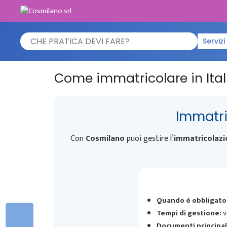
Vai
al
contenuto
Search
Servizi
for:
Come immatricolare in Ital
Immatri
Con
Cosmilano
puoi gestire l’
immatricolazio
Quando è obbligator
Tempi di gestione:
v
Documenti principal