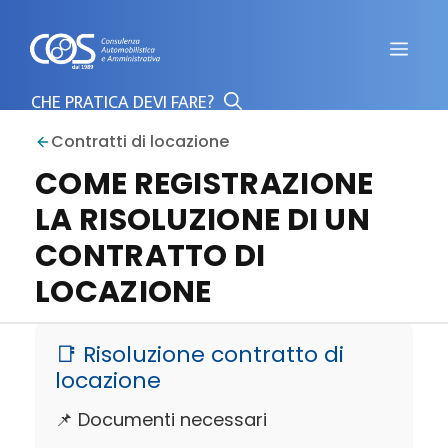
Vai
al
Men
contenuto
Contratti di locazione
COME REGISTRAZIONE
LA RISOLUZIONE DI UN
CONTRATTO DI
LOCAZIONE
📑 Risoluzione contratto di
locazione
📌 Documenti necessari