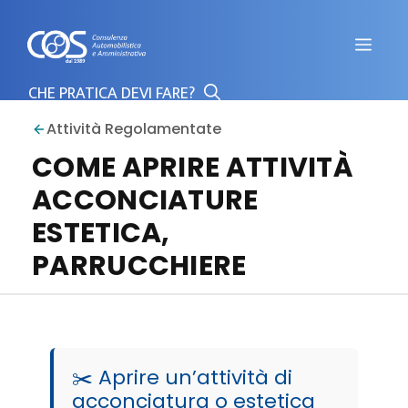
Vai
al
Men
contenuto
Attività Regolamentate
COME APRIRE ATTIVITÀ
ACCONCIATURE
ESTETICA,
PARRUCCHIERE
✂️ Aprire un’attività di
acconciatura o estetica