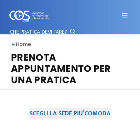
Vai
al
Men
contenuto
Home
PRENOTA
APPUNTAMENTO PER
UNA PRATICA
SCEGLI LA SEDE PIU’COMODA