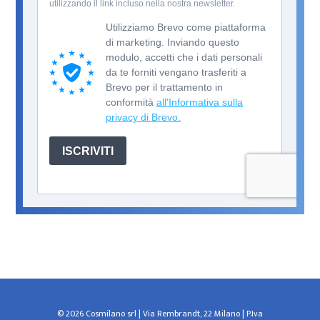
© 2026 Cosmilano srl | Via Rembrandt, 22 Milano | P.Iva