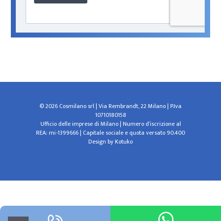
© 2026 Cosmilano srl | Via Rembrandt, 22 Milano | P.Iva
10710180158
Ufficio delle imprese di Milano | Numero d’iscrizione al
REA: mi-1399666 | Capitale sociale e quota versato 90.400
Design by
Kotuko
Le tue preferenze relative alla privacy