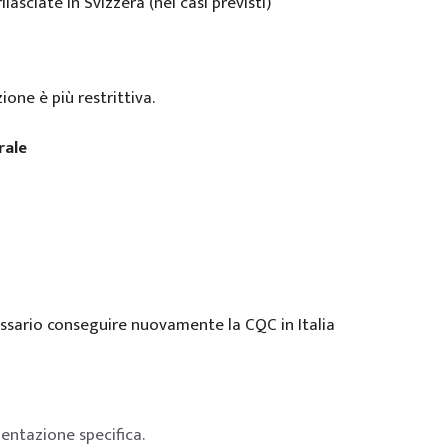
asciate in Svizzera (nei casi previsti)
ione è più restrittiva.
rale
essario conseguire nuovamente la CQC in Italia
entazione specifica.