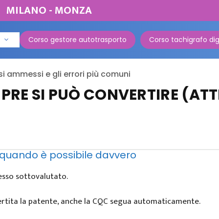
MILANO - MONZA
Corso gestore autotrasporto
Corso tachigrafo dig
i ammessi e gli errori più comuni
PRE SI PUÒ CONVERTIRE (ATT
 quando è possibile davvero
sso sottovalutato.
ertita la patente, anche la CQC segua automaticamente.