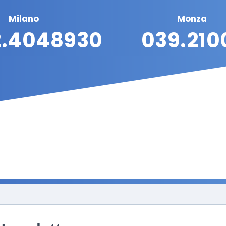
Milano
Monza
2.4048930
039.210