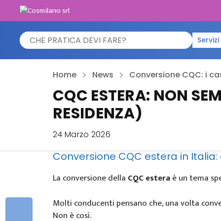
Vai
al
contenuto
Search
Servizi
for:
Home
News
Conversione CQC: i cas
CQC ESTERA: NON SEM
RESIDENZA)
24 Marzo 2026
Conversione CQC estera in Italia:
La conversione della
CQC estera
è un tema spe
Molti conducenti pensano che, una volta conv
Non è così.