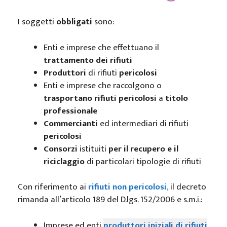
I soggetti
obbligati
sono:
Enti e imprese che effettuano il
trattamento dei rifiuti
Produttori
di rifiuti
pericolosi
Enti e imprese che raccolgono o
trasportano rifiuti pericolosi
a
titolo
professionale
Commercianti
ed intermediari di rifiuti
pericolosi
Consorzi
istituiti
per il recupero e il
riciclaggio
di particolari tipologie di rifiuti
Con riferimento ai
rifiuti non pericolosi
,
il decreto
rimanda all’articolo 189 del D.lgs. 152/2006 e s.m.i.:
Imprese ed enti
produttori iniziali di rifiuti