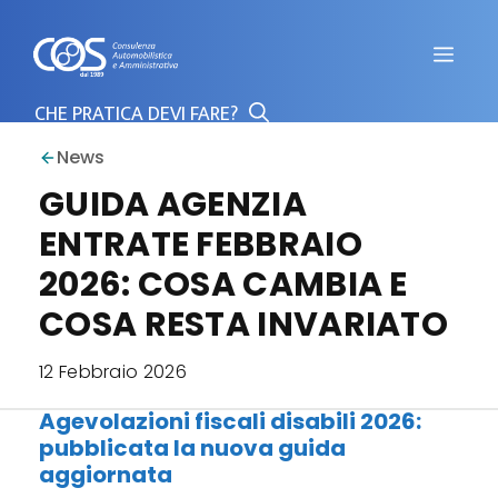
Vai
al
Men
contenuto
News
GUIDA AGENZIA
ENTRATE FEBBRAIO
2026: COSA CAMBIA E
COSA RESTA INVARIATO
12 Febbraio 2026
Agevolazioni fiscali disabili 2026:
pubblicata la nuova guida
aggiornata