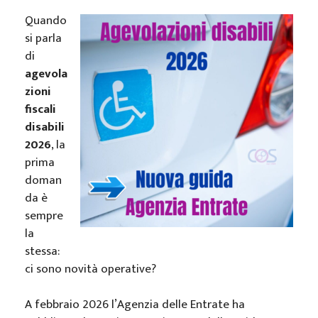
Quando
si parla
di
agevola
zioni
fiscali
disabili
2026
, la
prima
doman
da è
sempre
la
stessa:
ci sono novità operative?
A febbraio 2026 l’Agenzia delle Entrate ha